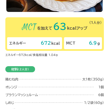
（1人
63
を加えて
kcalアップ
672
6.9
エネルギー
MCT
kcal
エネルギー672kcal/食塩相当量 1.84g
材料
（2人分）
鶏むね肉
大1枚（35
オレンジ