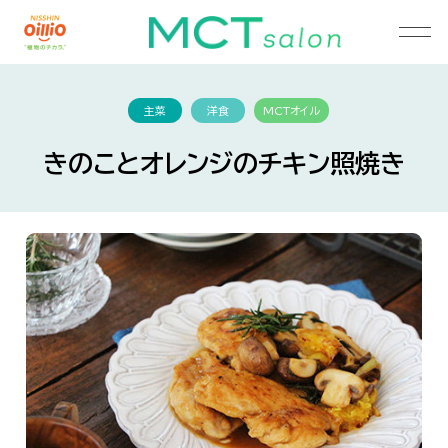
主菜
洋食
MCTオイル
きのことオレンジのチキン照焼