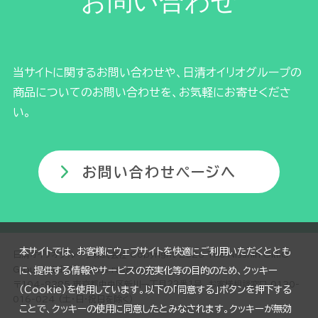
お問い合わせ
当サイトに関するお問い合わせや、日清オイリオグループの
商品についてのお問い合わせを、お気軽にお寄せくださ
い。
お問い合わせページへ
本サイトでは、お客様にウェブサイトを快適にご利用いただくととも
日清オイリオグループ株式会社 Copyright 2026 The Nisshin OilliO
Group, Ltd. All rights reserved.
に、提供する情報やサービスの充実化等の目的のため、クッキー
〒104-8285 東京都中央区新川一丁目２３番１号 お客様相談窓口 0120-
（Cookie）を使用しています。以下の「同意する」ボタンを押下する
016-024 (土・日・祝日を除く)
ことで、クッキーの使用に同意したとみなされます。クッキーが無効