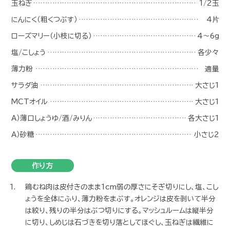
ブラウンマッシュルーム
しめじ
1/2袋（6
玉ねぎ
1
にんにく（粗くつぶす）
ローズマリー（小枝に切る）
4
塩/こしょう
各
薄力粉
サラダ油
大さ
MCTオイル
大さ
A）薄口しょうゆ/酒/みりん
各大さ
A）砂糖
小さ