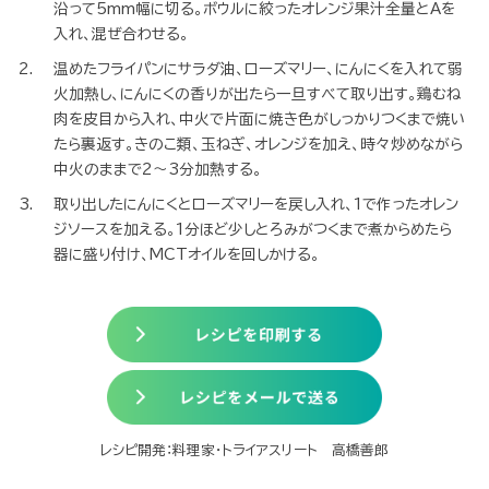
作り方
鶏むね肉は皮付きのまま1cm弱の厚さにそぎ切りにし、塩、
ょうを全体にふり、薄力粉をまぶす。オレンジは皮を剥いて
は絞り、残りの半分はぶつ切りにする。マッシュルームは縦半
に切り、しめじは石づきを切り落としてほぐし、玉ねぎは繊維
沿って5mm幅に切る。ボウルに絞ったオレンジ果汁全量と
入れ、混ぜ合わせる。
温めたフライパンにサラダ油、ローズマリー、にんにくを入れ
火加熱し、にんにくの香りが出たら一旦すべて取り出す。鶏
肉を皮目から入れ、中火で片面に焼き色がしっかりつくまで
たら裏返す。きのこ類、玉ねぎ、オレンジを加え、時々炒めな
中火のままで2〜3分加熱する。
取り出したにんにくとローズマリーを戻し入れ、1で作ったオ
ジソースを加える。1分ほど少しとろみがつくまで煮からめた
器に盛り付け、MCTオイルを回しかける。