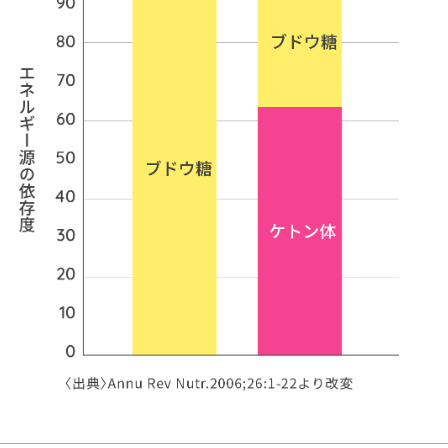
かります。
このことから、
老化の進行や特定の疾病により衰えはじめた脳機能低
抑制に、ケトン体が有効なのではないかという研究が進められていま
※ 身体のなかで使われるケトン体とは、アセト酢酸、β－ヒドロキシ酪酸
トンの総称で、人の体内では、脂肪酸から肝臓で作られます。このケト
は、脳だけでなく筋肉や心臓など、肝臓以外の各組織で、エネルギー源
使われます。