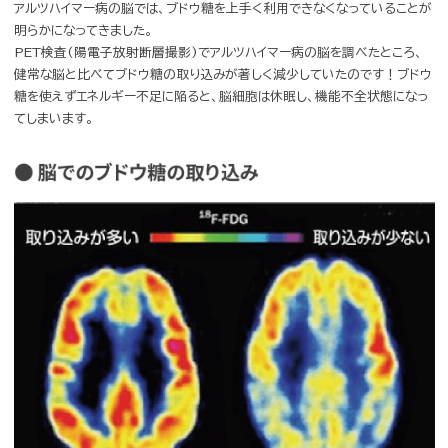
脳がエネルギー源
「ブドウ糖」を上手く使えな
い！？
人の脳が通常、エネルギー源として利用するブドウ糖。しかし最近の研
アルツハイマー病の脳では、ブドウ糖を上手く利用できなくなっている
明らかになってきました。
PET検査(陽電子放射断層撮影)でアルツハイマー病の脳を調べたとこ
健常な脳と比べてブドウ糖の取り込みが著しく減少していたのです！
糖を使えずエネルギー不足に陥ると、脳細胞は休眠し、機能不全状態に
てしまいます。