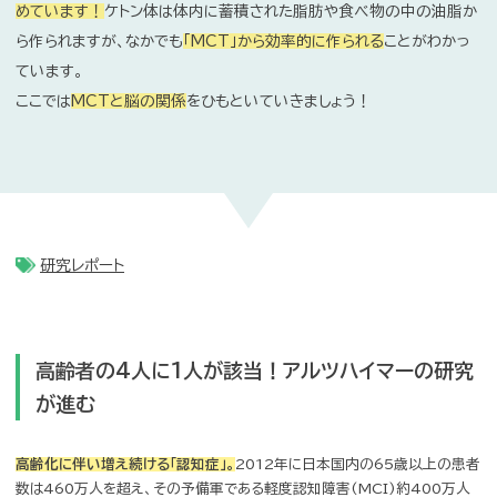
憶力の低下などが進行することになります。
しかし今、
ブドウ糖に代わる第二のエネルギー源「ケトン体」が注目
めています！
ケトン体は体内に蓄積された脂肪や食べ物の中の油
ら作られますが、なかでも
「MCT」から効率的に作られる
ことがわ
ています。
ここでは
MCTと脳の関係
をひもといていきましょう！
研究レポート
高齢者の4人に1人が該当！
アルツハイマーの