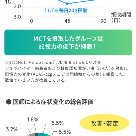
MCTが
記憶力低下を抑制する
研究報告も
MCTの摂取が、短期記憶力にどのような影響を与えるか調査した研
がアメリカで報告されました。研究に参加したアルツハイマー病患者お
度認知障がい者のうち、MCTを摂取したグループでは血中のケトン体
が増え、記憶力の低下が抑制されていたのです。
この結果から、ブドウ糖が使えずエネルギー不足に陥り休眠していた
が、MCTが生み出すケトン体をエネルギー源として、再び機能し始め
性があるとして、脳機能の維持のために必要なMCTの量や摂取方法な
さらなる研究が進められています。
※一般に市販されている中鎖脂肪酸含有の健康オイルは、中鎖脂肪酸
率11%程度であり、健康オイルにより摂取できる中鎖脂肪酸の量と、
究の中鎖脂肪酸の摂取量とは異なります。
※中鎖脂肪酸の適正な摂取量は研究途上であり、まだ分かっていませ
た、アルツハイマー病を含む疾病の治療については、必ず医師にご相談
さい。