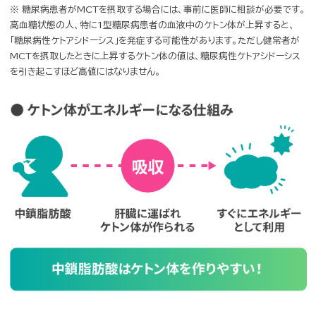
やっぱり頼りになる。
MCTがケトン体を効率的に作る！
人類の長い歴史の中で、現代のような常に豊富に食物がある環境は非
まれであり、私たちは長い間食物をなかなか得にくい環境にありました
ため、身体は飢餓状態において、
身体に蓄えた脂肪を使い、さらにそ
をもとに肝臓でケトン体をつくり、それを各細胞のエネルギーとして
る仕組みになっています。
身体のエネルギー源として、優先的に使われるのはブドウ糖です。その
通常、体内にブドウ糖が十分にあるときは、ケトン体が作られにくい特
あります。
しかし、ブドウ糖が体内にあるときでも、ケトン体を効率的に作り出す
あります。
その正体は、摂取後、直接肝臓まで運ばれる「MCT（中鎖脂
酸）」!
血中ケトン体量の変化を調べたところ、一般的な油（LCT）に含まれる
肪酸と比べて、
同量のMCTを摂取したときのほうが、約10倍も多く