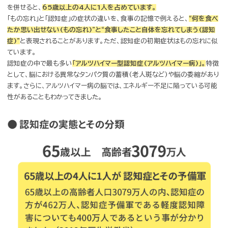
が進む
高齢化に伴い増え続ける「認知症」。
2012年に日本国内の65歳以上
数は460万人を超え、その予備軍である軽度認知障害(MCI)約400
を併せると、
65歳以上の4人に1人を占めています。
「もの忘れ」と「認知症」の症状の違いを、食事の記憶で例えると、
“何
たか思い出せない(もの忘れ)”と“食事したこと自体を忘れてしまう(
症)”
と表現されることがあります。ただ、認知症の初期症状はもの忘れ
ています。
認知症の中で最も多い
「アルツハイマー型認知症(アルツハイマー病)」
として、脳における異常なタンパク質の蓄積(老人斑など)や脳の委縮
ます。さらに、アルツハイマー病の脳では、エネルギー不足に陥っている
性があることもわかってきました。